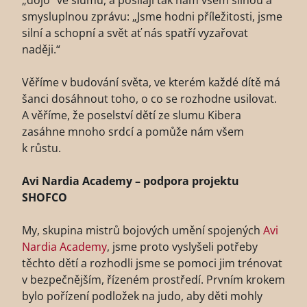
„dojo“ ve slumu, a posílají tak nám všem silnou a
smysluplnou zprávu: „Jsme hodni příležitosti, jsme
silní a schopní a svět ať nás spatří vyzařovat
naději.“
Věříme v budování světa, ve kterém každé dítě má
šanci dosáhnout toho, o co se rozhodne usilovat.
A věříme, že poselství dětí ze slumu Kibera
zasáhne mnoho srdcí a pomůže nám všem
k růstu.
Avi Nardia Academy – podpora projektu
SHOFCO
My, skupina mistrů bojových umění spojených
Avi
Nardia Academy
, jsme proto vyslyšeli potřeby
těchto dětí a rozhodli jsme se pomoci jim trénovat
v bezpečnějším, řízeném prostředí. Prvním krokem
bylo pořízení podložek na judo, aby děti mohly