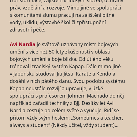
transformace, zajištění kritických služeb, ochrany
práv, vzdělání a rozvoje. Mimo jiné ve spolupráci
s komunitami slumu pracují na zajištění pitné
vody, úklidu, výstavbě škol či zpřístupnění
zdravotní péče.
Avi Nardia
je světově uznávaný mistr bojových
umění s více než 50 lety zkušeností v oblasti
bojových umění a boje blízka. Od útlého věku
trénoval izraelský systém Kapap. Dále mimo jiné
v Japonsku studoval Jiu Jitsu, Karate a Kendo a
dosáhl v nich pátého danu. Svou podobu systému
Kapap neustále rozvíjí a upravuje, v úzké
spolupráci s profesorem Johnem Machado do něj
například zařadil techniky z BJJ. Desítky let Avi
Nardia cestuje po celém světě a vyučuje. Řídí se
přitom vždy svým heslem: „Sometimes a teacher,
always a student“ (Někdy učitel, vždy student)…