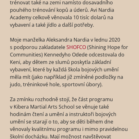
trénovat také na zemi namísto dosavadního
pouhého trénování kopů a úderů. Avi Nardia
Academy celkově věnovala 10 tisíc dolarů na
vybavení a také jídlo a další potřeby.
Moje manželka Aleksandra Nardia v lednu 2020
s podporou zakladatele
SHOFCO
(Shining Hope for
Communities) Kennedyho Odede odcestovala do
Keni, aby dětem ze slumů poskytla základní
vybavení, které by každá škola bojových umění
měla mít (jako například již zmíněné podložky na
judo, tréninkové hole, sportovní úbory).
Za zmínku rozhodně stojí, že část programu
v Kibera Martial Arts School se věnuje také
hodinám čtení a umění a instruktoři bojových
umění se starají o to, aby se děti během dne
věnovaly kvalitnímu programu i mimo pravidelnou
školní docházku. Mají možnost navštěvovat