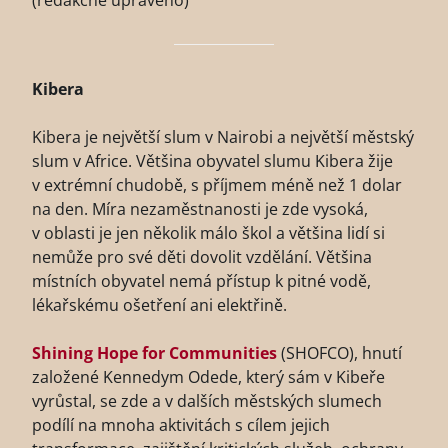
(redakčně upraveno)
Kibera
Kibera je největší slum v Nairobi a největší městský
slum v Africe. Většina obyvatel slumu Kibera žije
v extrémní chudobě, s příjmem méně než 1 dolar
na den. Míra nezaměstnanosti je zde vysoká,
v oblasti je jen několik málo škol a většina lidí si
nemůže pro své děti dovolit vzdělání. Většina
místních obyvatel nemá přístup k pitné vodě,
lékařskému ošetření ani elektřině.
Shining Hope for Communities
(SHOFCO), hnutí
založené Kennedym Odede, který sám v Kibeře
vyrůstal, se zde a v dalších městských slumech
podílí na mnoha aktivitách s cílem jejich